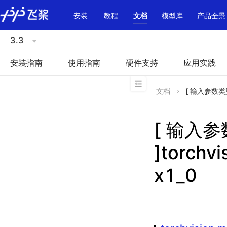
\u200E
安装
教程
文档
模型库
产品全景
3.3
安装指南
使用指南
硬件支持
应用实践
文档
[ 输入参数类型不一
[ 输入
]torchvi
x1_0