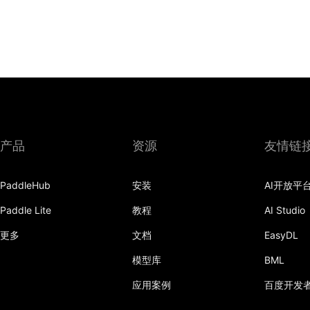
产品
资源
友情链
PaddleHub
安装
AI开放平
Paddle Lite
教程
AI Studio
更多
文档
EasyDL
模型库
BML
应用案例
百度开发