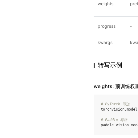
weights
pre
progress
-
kwargs
kwa
转写示例
weights: 预训练权
# PyTorch 写法
torchvision
.
model
# Paddle 写法
paddle
.
vision
.
mod