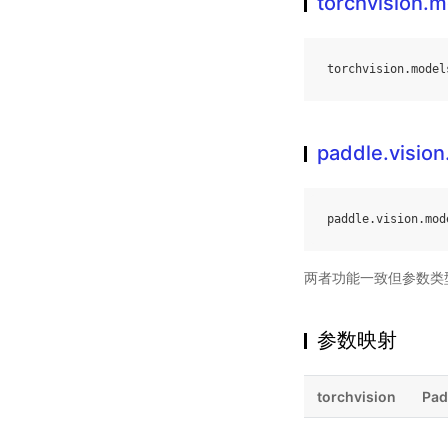
torchvision.m
torchvision
.
model
paddle.visio
paddle
.
vision
.
mod
两者功能一致但参数类
参数映射
torchvision
Pad