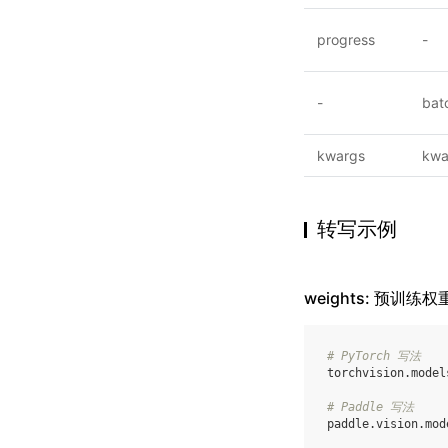
progress
-
-
bat
kwargs
kwa
转写示例
weights: 预训练权
# PyTorch 写法
torchvision
.
model
# Paddle 写法
paddle
.
vision
.
mod