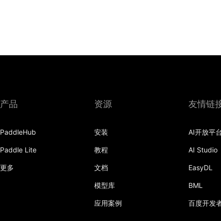
产品
资源
友情链
PaddleHub
安装
AI开放平
Paddle Lite
教程
AI Studio
更多
文档
EasyDL
模型库
BML
应用案例
百度开发