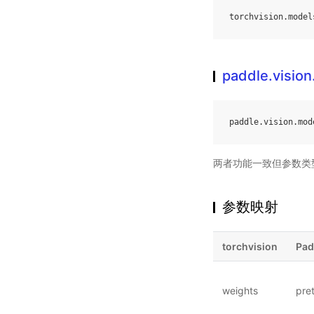
torchvision
.
model
paddle.visio
paddle
.
vision
.
mod
两者功能一致但参数类
参数映射
torchvision
Pad
weights
pre