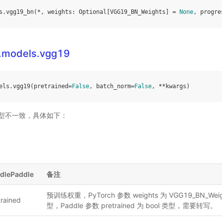
s
.
vgg19_bn
(
*
,
weights
:
Optional
[
VGG19_BN_Weights
]
=
None
,
progre
n.models.vgg19
els
.
vgg19
(
pretrained
=
False
,
batch_norm
=
False
,
**
kwargs
)
型不一致，具体如下：
dlePaddle
备注
预训练权重，PyTorch 参数 weights 为 VGG19_BN_Weig
trained
型，Paddle 参数 pretrained 为 bool 类型，需要转写。