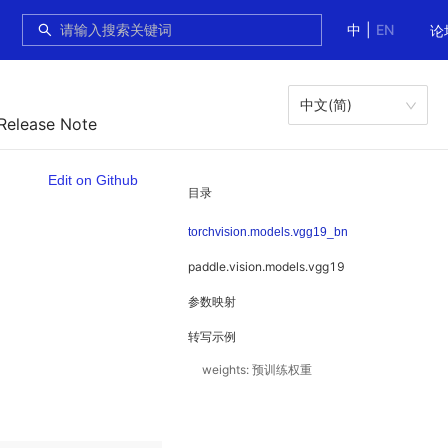
中
|
EN
论
中文(简)
 Release Note
Edit on Github
目录
torchvision.models.vgg19_bn
paddle.vision.models.vgg19
参数映射
转写示例
weights: 预训练权重