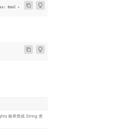
ss
:
bool
=
True
,
**
kwargs
:
Any
)
hts 枚举类或 String 类