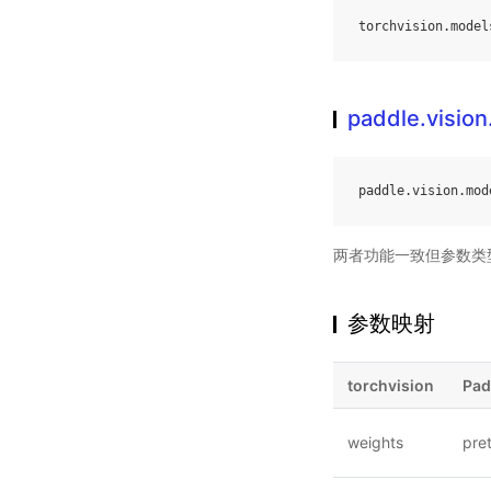
torchvision
.
model
paddle.visio
paddle
.
vision
.
mod
两者功能一致但参数类
参数映射
torchvision
Pad
weights
pre