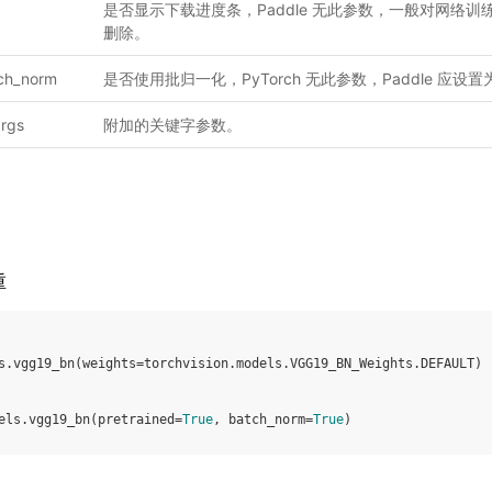
是否显示下载进度条，Paddle 无此参数，一般对网络
删除。
ch_norm
是否使用批归一化，PyTorch 无此参数，Paddle 应设置为
rgs
附加的关键字参数。
重
s
.
vgg19_bn
(
weights
=
torchvision
.
models
.
VGG19_BN_Weights
.
DEFAULT
)
els
.
vgg19_bn
(
pretrained
=
True
,
batch_norm
=
True
)