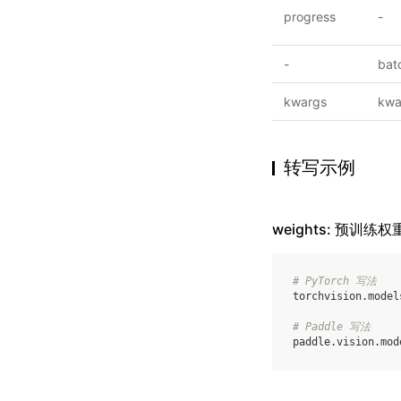
progress
-
-
bat
kwargs
kwa
转写示例
weights: 预训练权
# PyTorch 写法
torchvision
.
model
# Paddle 写法
paddle
.
vision
.
mod