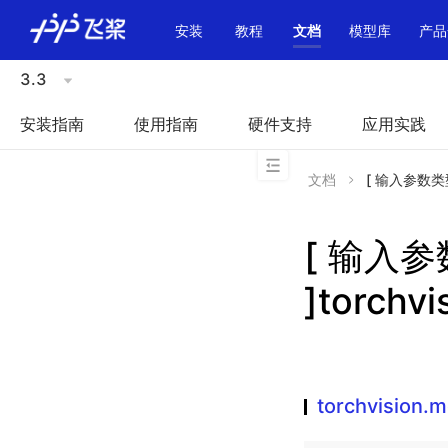
\u200E
安装
教程
文档
模型库
产品
3.3
安装指南
使用指南
硬件支持
应用实践
文档
[ 输入参数类型不
[ 输入
]torchv
torchvision.