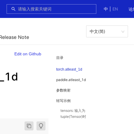
中
|
EN
论
中文(简)
 Release Note
Edit on Github
目录
torch.atleast_1d
_1d
paddle.atleast_1d
参数映射
转写示例
tensors: 输入为
tuple(Tensor)时