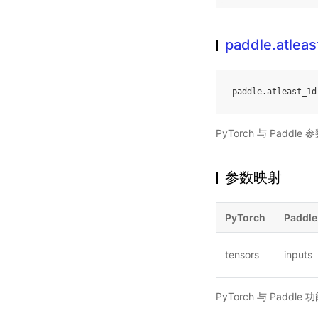
paddle.atleas
paddle
.
atleast_1d
PyTorch 与 Padd
参数映射
PyTorch
Paddle
tensors
inputs
PyTorch 与 Padd