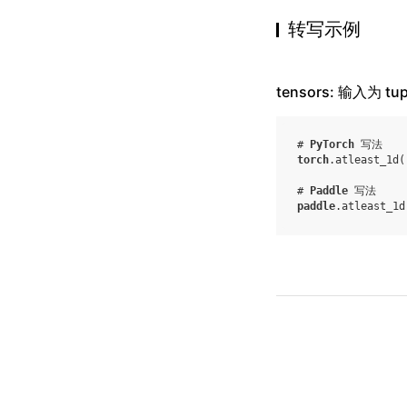
转写示例
tensors: 输入为 tup
# 
PyTorch
 写法
torch
.
atleast_1d
(
# 
Paddle
 写法
paddle
.
atleast_1d