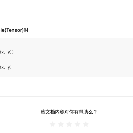
le(Tensor)时
(
x
,
y
))
(
x
,
y
)
该文档内容对你有帮助么？