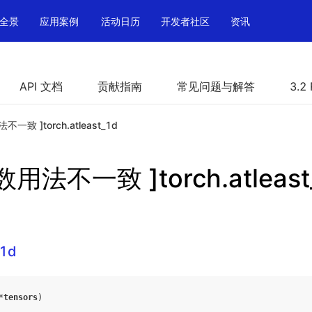
全景
应用案例
活动日历
开发者社区
资讯
API 文档
贡献指南
常见问题与解答
3.2
一致 ]torch.atleast_1d
用法不一致 ]torch.atleast
_1d
*
tensors
)