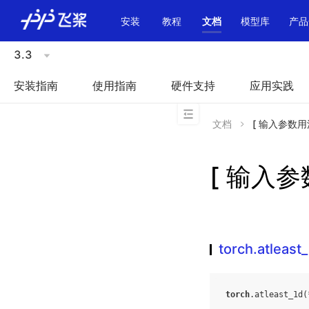
\u200E
安装
教程
文档
模型库
产品
3.3
安装指南
使用指南
硬件支持
应用实践
文档
[ 输入参数用法不
[ 输入参数
torch.atleast
torch
.
atleast_1d
(