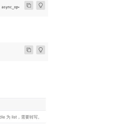
async_op
=
False
)
le 为 list，需要转写。