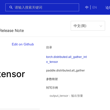
中
|
EN
论
中文(简)
 Release Note
Edit on Github
目录
torch.distributed.all_gather_int
o_tensor
_tensor
paddle.distributed.all_gather
参数映射
转写示例
output_tensor：输出张量