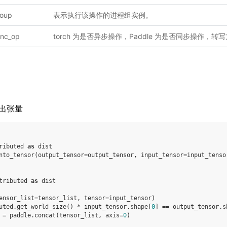
roup
表示执行该操作的进程组实例。
ync_op
torch 为是否异步操作，Paddle 为是否同步操作，
：输出张量
ributed
as
dist
nto_tensor
(
output_tensor
=
output_tensor
,
input_tensor
=
input_tenso
tributed
as
dist
ensor_list
=
tensor_list
,
tensor
=
input_tensor
)
uted
.
get_world_size
()
*
input_tensor
.
shape
[
0
]
==
output_tensor
.
s
=
paddle
.
concat
(
tensor_list
,
axis
=
0
)