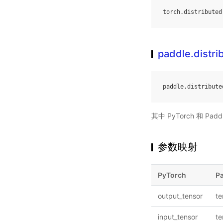
torch
.
distributed
paddle.distri
paddle
.
distribute
其中 PyTorch 和 
参数映射
PyTorch
P
output_tensor
te
input_tensor
te