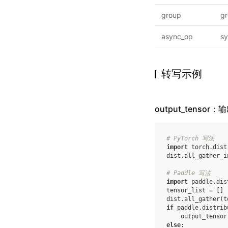
group
g
async_op
s
转写示例
output_tensor
# PyTorch 写法
import
torch.dist
dist
.
all_gather_i
# Paddle 写法
import
paddle.dis
tensor_list
=
[]
dist
.
all_gather
(
t
if
paddle
.
distrib
output_tensor
else
: