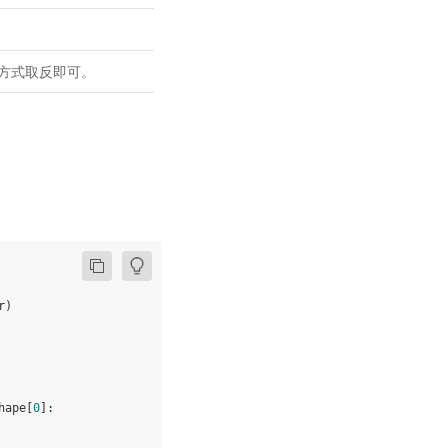
转写方式取反即可。
r
)
hape
[
0
]: