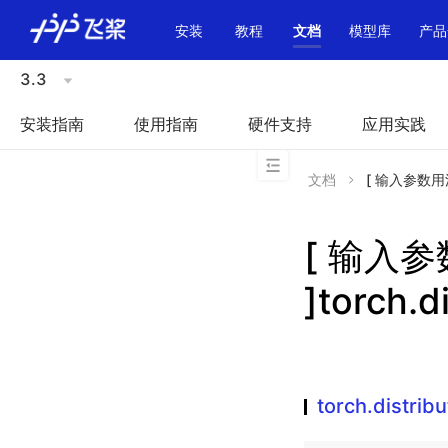
\u200E
安装
教程
文档
模型库
产品
3.3
安装指南
使用指南
硬件支持
应用实践
文档
[ 输入参数用法不一
[ 输入
]torch.d
torch.distrib