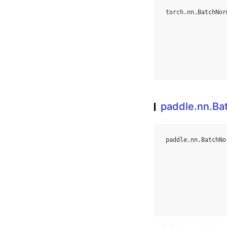
torch
.
nn
.
BatchNor
paddle.nn.B
paddle
.
nn
.
BatchNo