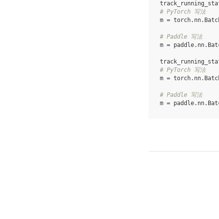
track_running_sta
# PyTorch 写法
m
=
torch
.
nn
.
Batc
# Paddle 写法
m
=
paddle
.
nn
.
Bat
track_running_sta
# PyTorch 写法
m
=
torch
.
nn
.
Batc
# Paddle 写法
m
=
paddle
.
nn
.
Bat