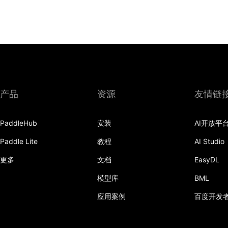
产品
资源
友情链
PaddleHub
安装
AI开放平
Paddle Lite
教程
AI Studio
更多
文档
EasyDL
模型库
BML
应用案例
百度开发