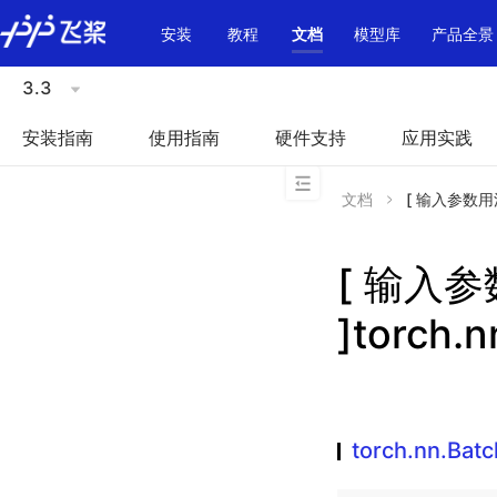
\u200E
安装
教程
文档
模型库
产品全景
3.3
安装指南
使用指南
硬件支持
应用实践
文档
[ 输入参数用法不
[ 输入
]torch.
torch.nn.Ba