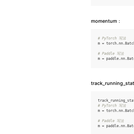
momentum：
# PyTorch 写法
m
=
torch
.
nn
.
Batc
# Paddle 写法
m
=
paddle
.
nn
.
Bat
track_runnin
track_running_sta
# PyTorch 写法
m
=
torch
.
nn
.
Batc
# Paddle 写法
m
=
paddle
.
nn
.
Bat