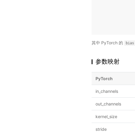
其中 PyTorch 的
bias
参数映射
PyTorch
in_channels
out_channels
kernel_size
stride