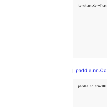
torch
.
nn
.
ConvTran
paddle.nn.C
paddle
.
nn
.
Conv1DT