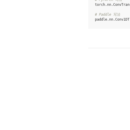
torch
.
nn
.
ConvTran
# Paddle 写法
paddle
.
nn
.
Conv1DT