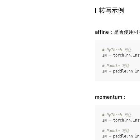
转写示例
affine：是否使
# PyTorch 写法
IN
=
torch
.
nn
.
Ins
# Paddle 写法
IN
=
paddle
.
nn
.
In
momentum：
# PyTorch 写法
IN
=
torch
.
nn
.
Ins
# Paddle 写法
IN
=
paddle
.
nn
.
In