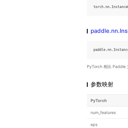
torch
.
nn
.
Instance
paddle.nn.I
paddle
.
nn
.
Instanc
PyTorch 相比 Pa
参数映射
PyTorch
num_features
eps