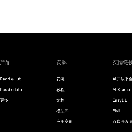
产品
资源
友情链
PaddleHub
安装
AI开放平
Paddle Lite
教程
AI Studio
更多
文档
EasyDL
模型库
BML
应用案例
百度开发