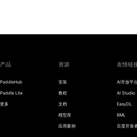
产品
资源
友情链
PaddleHub
安装
AI开放平
Paddle Lite
教程
AI Studio
更多
文档
EasyDL
模型库
BML
应用案例
百度开发