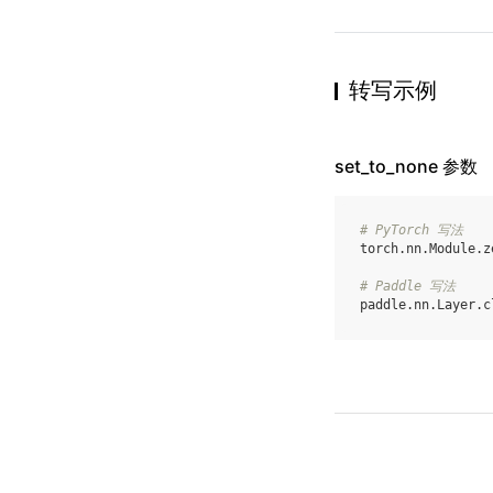
转写示例
set_to_none 参数
# PyTorch 写法
torch
.
nn
.
Module
.
z
# Paddle 写法
paddle
.
nn
.
Layer
.
c