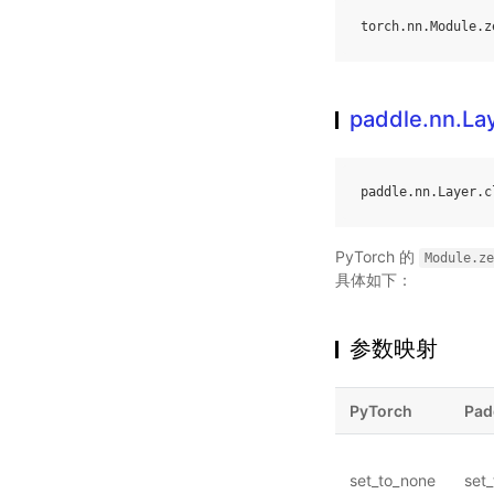
torch
.
nn
.
Module
.
z
paddle.nn.Lay
paddle
.
nn
.
Layer
.
c
PyTorch 的
Module.ze
具体如下：
参数映射
PyTorch
Pad
set_to_none
set_