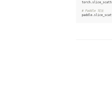
torch
.
slice_scatt
# Paddle 写法
paddle
.
slice_scat