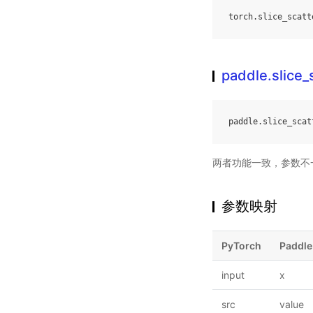
torch
.
slice_scatt
paddle.slice_
paddle
.
slice_scat
两者功能一致，参数不
参数映射
PyTorch
Paddle
input
x
src
value