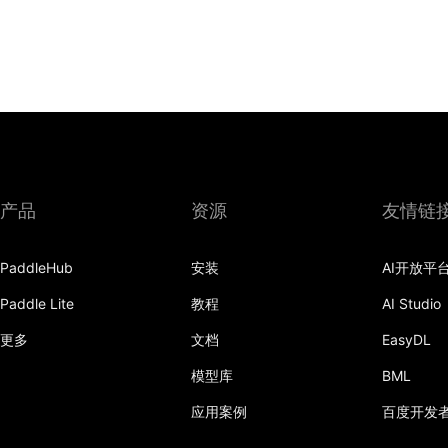
产品
资源
友情链
PaddleHub
安装
AI开放平
Paddle Lite
教程
AI Studio
更多
文档
EasyDL
模型库
BML
应用案例
百度开发