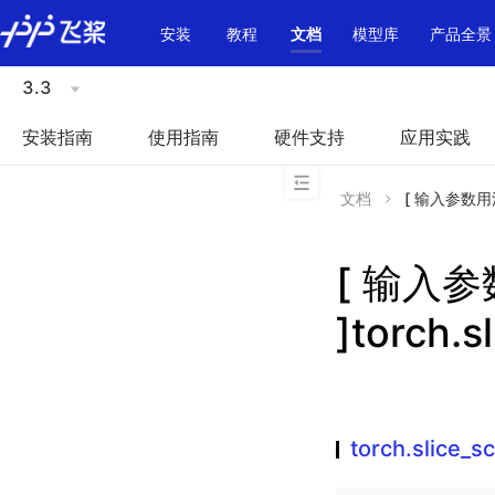
\u200E
安装
教程
文档
模型库
产品全景
3.3
安装指南
使用指南
硬件支持
应用实践
文档
[ 输入参数用法不
[ 输入
]torch.s
torch.slice_sc