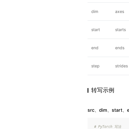
dim
axes
start
starts
end
ends
step
strides
转写示例
src、dim、start、
# PyTorch 写法