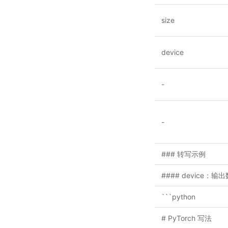
size
device
-
-
### 转写示例
#### device：
```python
# PyTorch 写法