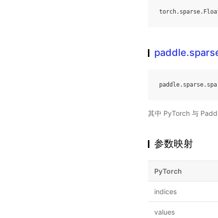
torch
.
sparse
.
Floa
paddle.spars
paddle
.
sparse
.
spa
其中 PyTorch 与 P
参数映射
PyTorch
indices
values