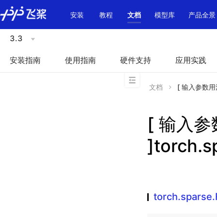
\u200E
安装
教程
文档
模型库
产品全景
3.3
安装指南
使用指南
硬件支持
应用实践
文档
[ 输入参数用法不
[ 输入
]torch.s
torch.sparse.