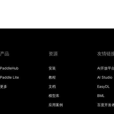
产品
资源
友情链
PaddleHub
安装
AI开放平
Paddle Lite
教程
AI Studio
更多
文档
EasyDL
模型库
BML
应用案例
百度开发