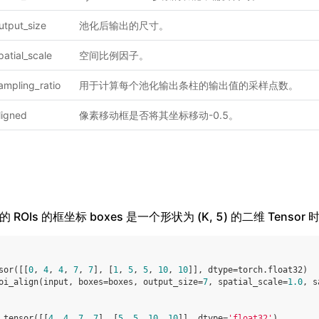
utput_size
池化后输出的尺寸。
patial_scale
空间比例因子。
ampling_ratio
用于计算每个池化输出条柱的输出值的采样点数。
ligned
像素移动框是否将其坐标移动-0.5。
ROIs 的框坐标 boxes 是一个形状为 (K, 5) 的二维 Tensor 
sor
([[
0
,
4
,
4
,
7
,
7
],
[
1
,
5
,
5
,
10
,
10
]],
dtype
=
torch
.
float32
)
oi_align
(
input
,
boxes
=
boxes
,
output_size
=
7
,
spatial_scale
=
1.0
,
s
_tensor
([[
4
,
4
,
7
,
7
],
[
5
,
5
,
10
,
10
]],
dtype
=
'float32'
)