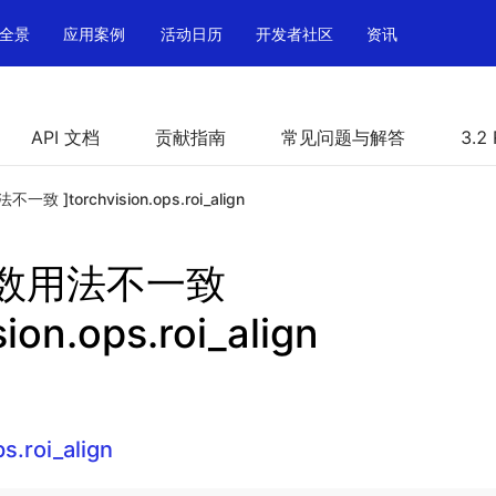
全景
应用案例
活动日历
开发者社区
资讯
API 文档
贡献指南
常见问题与解答
3.2
致 ]torchvision.ops.roi_align
参数用法不一致
sion.ops.roi_align
s.roi_align