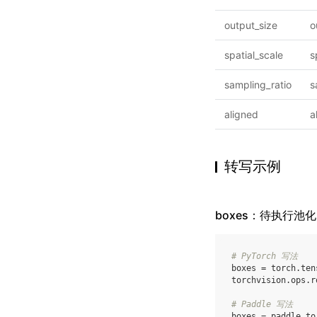
output_size
o
spatial_scale
s
sampling_ratio
s
aligned
a
转写示例
boxes：待执行池化的 
# PyTorch 写法
boxes
=
torch
.
ten
torchvision
.
ops
.
r
# Paddle 写法
boxes
=
paddle
.
to