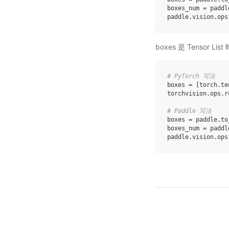
boxes_num
=
paddl
paddle
.
vision
.
ops
boxes 是 Tensor List 
# PyTorch 写法
boxes
=
[
torch
.
te
torchvision
.
ops
.
r
# Paddle 写法
boxes
=
paddle
.
to
boxes_num
=
paddl
paddle
.
vision
.
ops