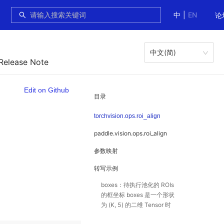
中
|
EN
论
中文(简)
 Release Note
Edit on Github
目录
torchvision.ops.roi_align
paddle.vision.ops.roi_align
参数映射
转写示例
boxes：待执行池化的 ROIs
的框坐标 boxes 是一个形状
为 (K, 5) 的二维 Tensor 时