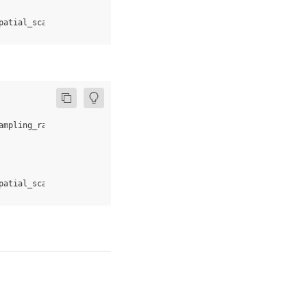
patial_scale
=
1.0
,
sampling_ratio
=
-
1
,
aligned
=
False
)
ampling_ratio
=
-
1
,
aligned
=
False
)
patial_scale
=
1.0
,
sampling_ratio
=
-
1
,
aligned
=
False
)