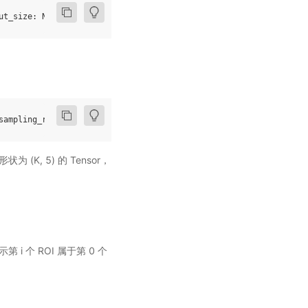
ut_size
:
None
,
spatial_scale
:
float
=
1.0
,
sampling_ratio
:
int
=
sampling_ratio
=-
1
,
aligned
=
True
,
name
=
None
)
 (K, 5) 的 Tensor，
表示第 i 个 ROI 属于第 0 个