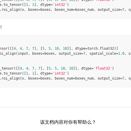
e
.
to_tensor
([
1
,
1
],
dtype
=
'int32'
)
.
roi_align
(
x
,
boxes
=
boxes
,
boxes_num
=
boxes_num
,
output_size
=
7
,
s
时
nsor
([[
4
,
4
,
7
,
7
],
[
5
,
5
,
10
,
10
]],
dtype
=
torch
.
float32
)]
oi_align
(
input
,
boxes
=
boxes
,
output_size
=
7
,
spatial_scale
=
1.0
,
s
_tensor
([[
4
,
4
,
7
,
7
],
[
5
,
5
,
10
,
10
]],
dtype
=
'float32'
)
e
.
to_tensor
([
1
,
1
],
dtype
=
'int32'
)
.
roi_align
(
x
,
boxes
=
boxes
,
boxes_num
=
boxes_num
,
output_size
=
7
,
s
该文档内容对你有帮助么？