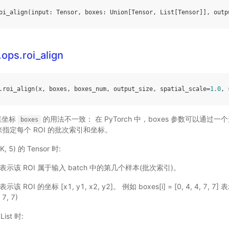
oi_align
(
input
:
Tensor
,
boxes
:
Union
[
Tensor
,
List
[
Tensor
]],
outp
.ops.roi_align
.
roi_align
(
x
,
boxes
,
boxes_num
,
output_size
,
spatial_scale
=
1.0
,
框坐标
的用法不一致： 在 PyTorch 中，boxes 参数可以通过一个形状为
boxes
st 来指定每个 ROI 的批次索引和坐标。
 5) 的 Tensor 时:
该 ROI 属于输入 batch 中的第几个样本(批次索引)。
I 的坐标 [x1, y1, x2, y2]。 例如 boxes[i] = [0, 4, 4, 7, 7] 
7, 7)
List 时: