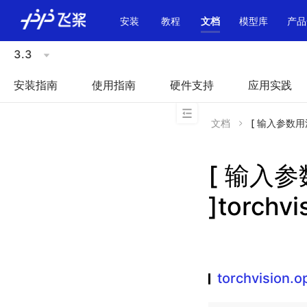
\u200E
安装
教程
文档
模型库
产品
3.3
安装指南
使用指南
硬件支持
应用实践
文档
[ 输入参数用法不一
[ 输入
]torchvi
torchvision.op