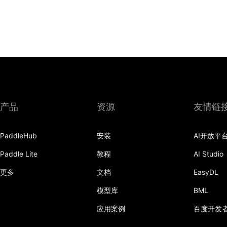
产品
资源
友情链
PaddleHub
安装
AI开放平
Paddle Lite
教程
AI Studio
更多
文档
EasyDL
模型库
BML
应用案例
百度开发