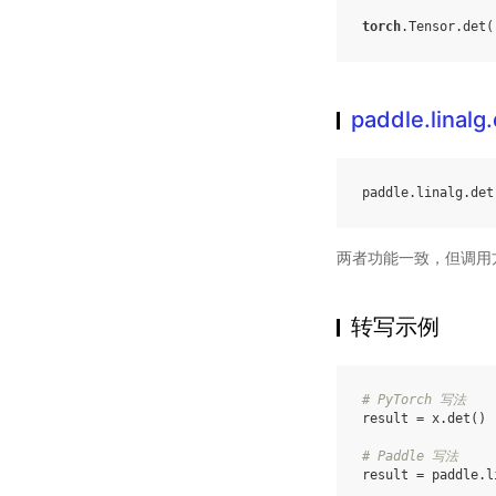
torch
.
Tensor
.
det
(
paddle.linalg
paddle
.
linalg
.
det
两者功能一致，但调用
转写示例
# PyTorch 写法
result
=
x
.
det
()
# Paddle 写法
result
=
paddle
.
l