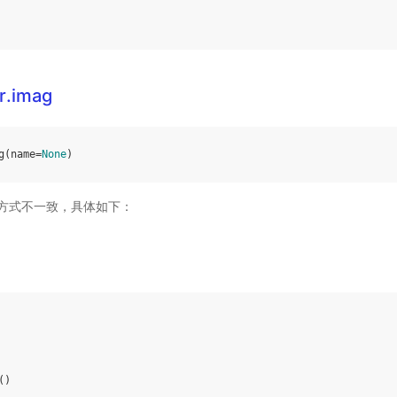
r.imag
g
(
name
=
None
)
方式不一致，具体如下：
()