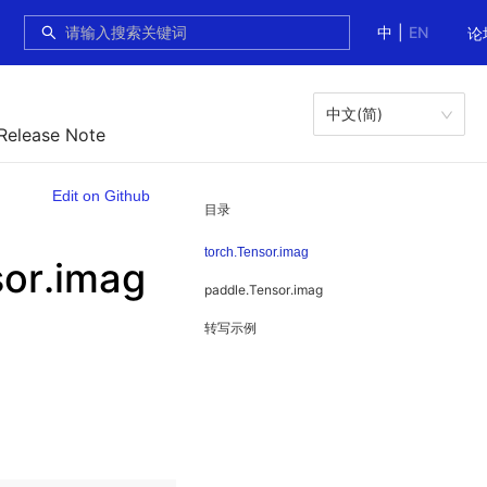
中
|
EN
论
中文(简)
 Release Note
Edit on Github
目录
torch.Tensor.imag
or.imag
paddle.Tensor.imag
转写示例