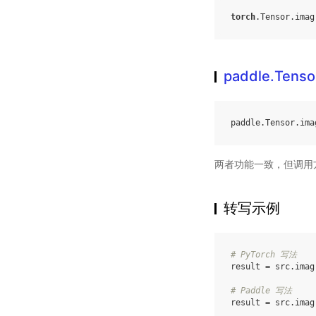
torch
.
Tensor
.
imag
paddle.Tenso
paddle
.
Tensor
.
ima
两者功能一致，但调用
转写示例
# PyTorch 写法
result
=
src
.
imag
# Paddle 写法
result
=
src
.
imag