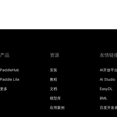
产品
资源
友情链
PaddleHub
安装
AI开放平
Paddle Lite
教程
AI Studio
更多
文档
EasyDL
模型库
BML
应用案例
百度开发