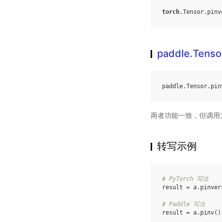
torch
.
Tensor
.
pinv
paddle.Tenso
paddle
.
Tensor
.
pin
两者功能一致，但调用
转写示例
# PyTorch 写法
result
=
a
.
pinver
# Paddle 写法
result
=
a
.
pinv
()