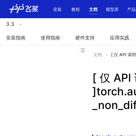
\u200E
安装
教程
文档
模型库
产品
3.3
安装指南
使用指南
硬件支持
应用实践
文档
[ 仅 API 调用方
[ 仅 A
]torch.a
_non_dif