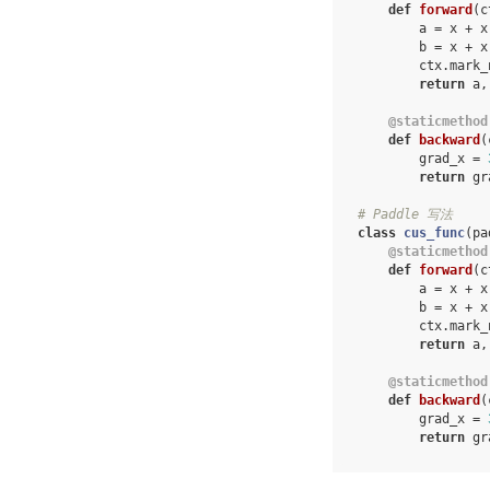
def
forward
(
c
a
=
x
+
x
b
=
x
+
x
ctx
.
mark_
return
a
,
@staticmethod
def
backward
(
grad_x
=
return
gr
# Paddle 写法
class
cus_func
(
pa
@staticmethod
def
forward
(
c
a
=
x
+
x
b
=
x
+
x
ctx
.
mark_
return
a
,
@staticmethod
def
backward
(
grad_x
=
return
gr