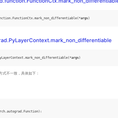
d.function.FunctionCtx.mark_non_differentiabl
nction
.
FunctionCtx
.
mark_non_differentiable
(
*
args
)
rad.PyLayerContext.mark_non_differentiable
yLayerContext
.
mark_non_differentiable
(
*
args
)
方式不一致，具体如下：
rch
.
autograd
.
Function
):