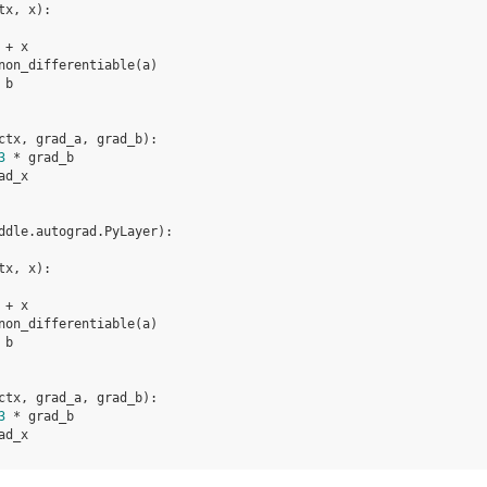
tx
,
x
):
+
x
non_differentiable
(
a
)
b
ctx
,
grad_a
,
grad_b
):
3
*
grad_b
ad_x
ddle
.
autograd
.
PyLayer
):
tx
,
x
):
+
x
non_differentiable
(
a
)
b
ctx
,
grad_a
,
grad_b
):
3
*
grad_b
ad_x