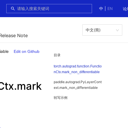
中
|
EN
论
中文(简)
 Release Note
iable
Edit on Github
目录
torch.autograd.function.Functio
nCtx.mark_non_differentiable
nCtx.mark
paddle.autograd.PyLayerCont
ext.mark_non_differentiable
转写示例