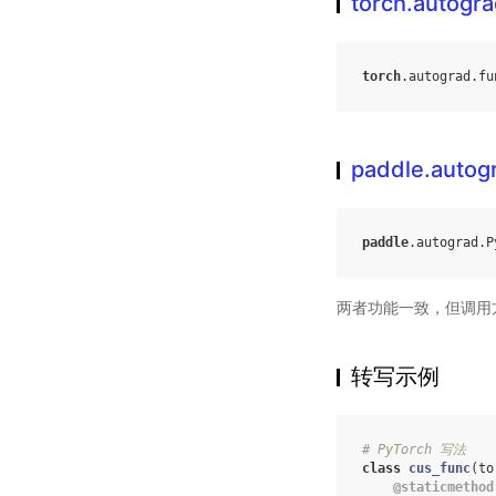
torch.autogra
torch
.
autograd
.
fu
paddle.autog
paddle
.
autograd
.
P
两者功能一致，但调用
转写示例
# PyTorch 写法
class
cus_func
(
to
@staticmethod