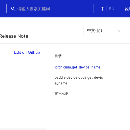
中
|
EN
论
中文(简)
 Release Note
Edit on Github
目录
torch.cuda.get_device_name
paddle.device.cuda.get_devic
e_name
转写示例