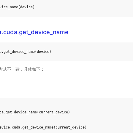
vice_name
(
device
)
e.cuda.get_device_name
a
.
get_device_name
(
device
)
方式不一致，具体如下：
da
.
get_device_name
(
current_device
)
evice
.
cuda
.
get_device_name
(
current_device
)