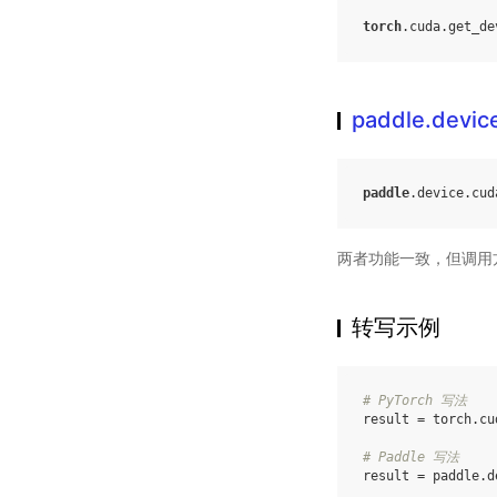
torch
.
cuda
.
get_de
paddle.devic
paddle
.
device
.
cud
两者功能一致，但调用
转写示例
# PyTorch 写法
result
=
torch
.
cu
# Paddle 写法
result
=
paddle
.
d