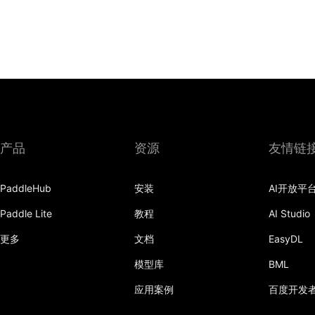
产品
资源
友情链
PaddleHub
安装
AI开放平
Paddle Lite
教程
AI Studio
更多
文档
EasyDL
模型库
BML
应用案例
百度开发