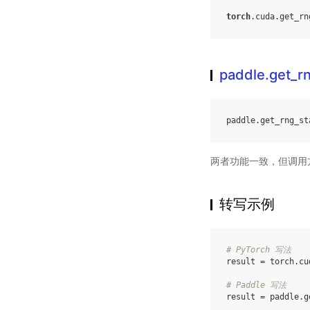
torch
.
cuda
.
get_rn
paddle.get_r
paddle
.
get_rng_st
两者功能一致，但调用
转写示例
# PyTorch 写法
result
=
torch
.
cu
# Paddle 写法
result
=
paddle
.
g