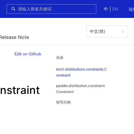
中
|
EN
论
中文(简)
 Release Note
Edit on Github
目录
torch.distributions.constraints.C
onstraint
nstraint
paddle.distribution.constraint.
Constraint
转写示例