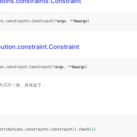
utions.constraints.Constraint
ns
.
constraints
.
Constraint
(
*
args
,
**
kwargs
)
bution.constraint.Constraint
on
.
constraint
.
Constraint
(
*
args
,
**
kwargs
)
方式不一致，具体如下：
stributions
.
constraints
.
Constraint
()
.
check
(
1
)