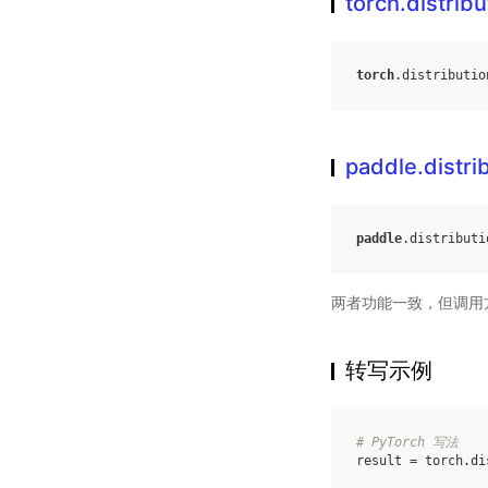
torch.distrib
torch
.
distributio
paddle.distri
paddle
.
distributi
两者功能一致，但调用
转写示例
# PyTorch 写法
result
=
torch
.
di