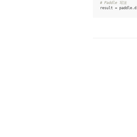
# Paddle 写法
result
=
paddle
.
d