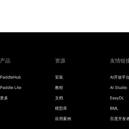
产品
资源
友情链
PaddleHub
安装
AI开放平
Paddle Lite
教程
AI Studio
更多
文档
EasyDL
模型库
BML
应用案例
百度开发