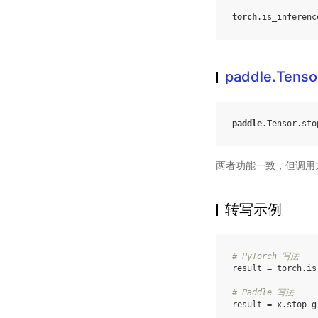
torch
.
is_inferenc
paddle.Tenso
paddle
.
Tensor
.
sto
两者功能一致，但调用
转写示例
# PyTorch 写法
result
=
torch
.
is
# Paddle 写法
result
=
x
.
stop_g