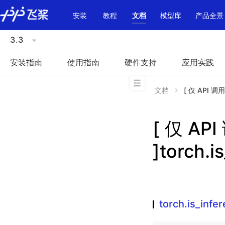
\u200E
安装
教程
文档
模型库
产品全景
3.3
安装指南
使用指南
硬件支持
应用实践
文档
[ 仅 API 调用
[ 仅 A
]torch.i
torch.is_infe