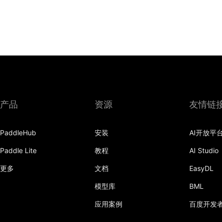
产品
资源
友情链
PaddleHub
安装
AI开放平
Paddle Lite
教程
AI Studio
更多
文档
EasyDL
模型库
BML
应用案例
百度开发