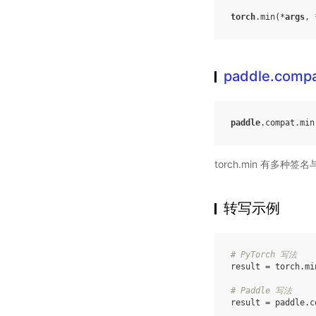
torch
.
min
(
*
args
,
paddle.compa
paddle
.
compat
.
min
torch.min 有多种签
转写示例
# PyTorch 写法
result
=
torch
.
mi
# Paddle 写法
result
=
paddle
.
c