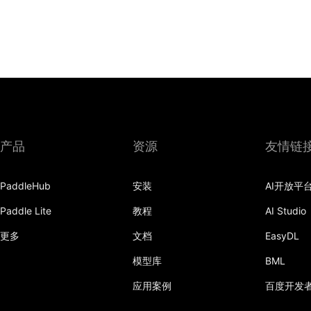
产品
资源
友情链
PaddleHub
安装
AI开放平
Paddle Lite
教程
AI Studio
更多
文档
EasyDL
模型库
BML
应用案例
百度开发