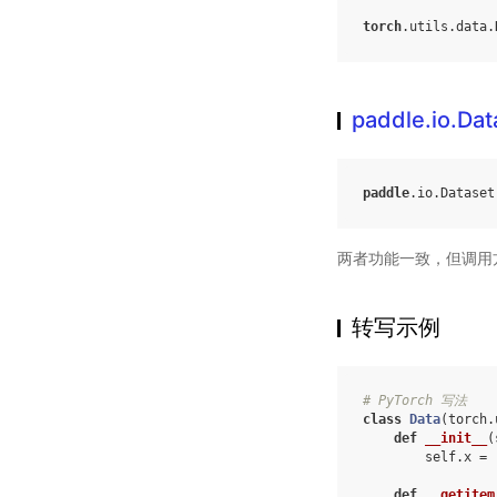
torch
.
utils
.
data
.
paddle.io.Dat
paddle
.
io
.
Dataset
两者功能一致，但调用
转写示例
# PyTorch 写法
class
Data
(
torch
.
def
__init__
(
self
.
x
=
def
__getitem