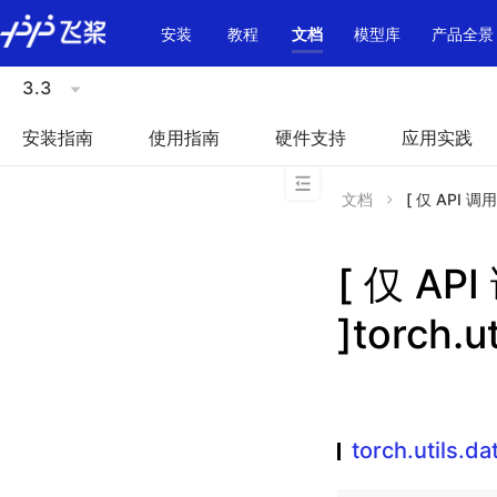
\u200E
安装
教程
文档
模型库
产品全景
3.3
安装指南
使用指南
硬件支持
应用实践
文档
[ 仅 API 调用
[ 仅 A
]torch.u
torch.utils.da