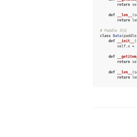
return
se
def
__len__
(
s
return
le
# Paddle 写法
class
Data
(
paddle
def
__init__
(
self
.
x
=
def
__getitem
return
se
def
__len__
(
s
return
le