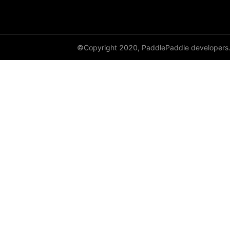
©Copyright 2020, PaddlePaddle developers