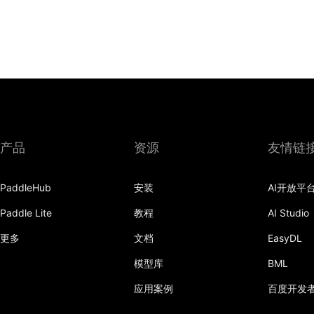
产品
资源
友情链
PaddleHub
安装
AI开放平
Paddle Lite
教程
AI Studio
更多
文档
EasyDL
模型库
BML
应用案例
百度开发