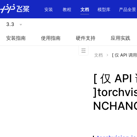
\u200E
安装
教程
文档
模型库
产品全景
3.3
安装指南
使用指南
硬件支持
应用实践
文档
[ 仅 API 调
[ 仅 A
]torchv
NCHAN