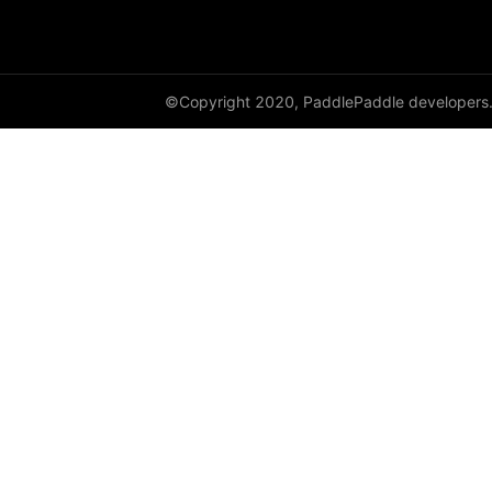
©Copyright 2020, PaddlePaddle developers