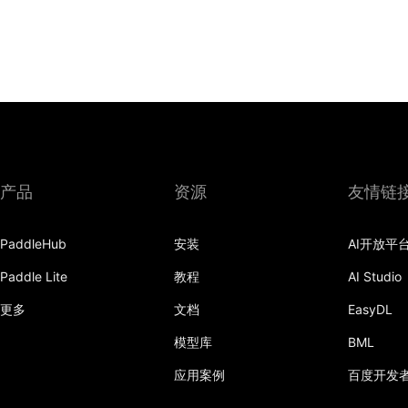
产品
资源
友情链
PaddleHub
安装
AI开放平
Paddle Lite
教程
AI Studio
更多
文档
EasyDL
模型库
BML
应用案例
百度开发