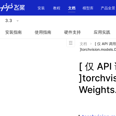
\u200E
安装
教程
文档
模型库
产品全景
3.3
安装指南
使用指南
硬件支持
应用实践
文档
[ 仅 API 
]torchvision.model
[ 仅 A
]torchv
Weight