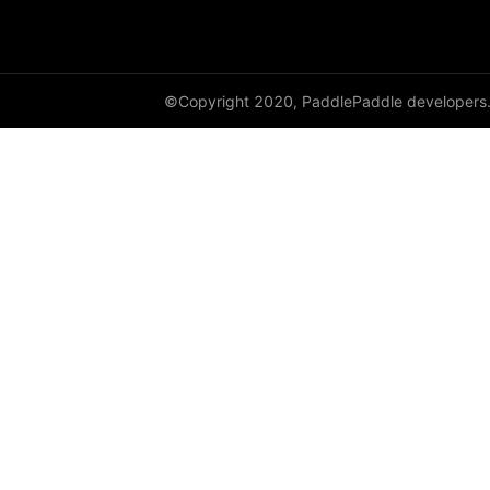
©Copyright 2020, PaddlePaddle developers