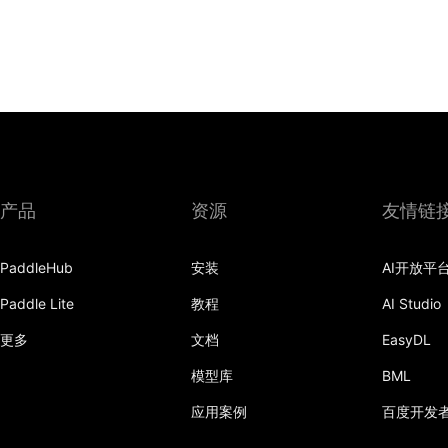
产品
资源
友情链
PaddleHub
安装
AI开放平
Paddle Lite
教程
AI Studio
更多
文档
EasyDL
模型库
BML
应用案例
百度开发