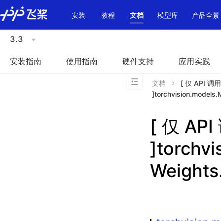
\u200E
安装
教程
文档
模型库
产品全景
3.3
安装指南
使用指南
硬件支持
应用实践
文档
[ 仅 API 
]torchvision.model
[ 仅 A
]torchv
Weight