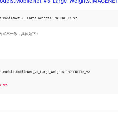
models.MobileNet_V3_Large_Weights.IMAGENE
s
.
MobileNet_V3_Large_Weights
.
IMAGENET1K_V2
方式不一致，具体如下：
n
.
models
.
MobileNet_V3_Large_Weights
.
IMAGENET1K_V2
K_V2'