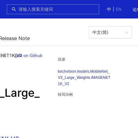
中
|
EN
论
中文(简)
 Release Note
GENET1K_V2
Edit on Github
目录
torchvision.models.MobileNet_
V3_Large_Weights.IMAGENET
1K_V2
_Large_
转写示例