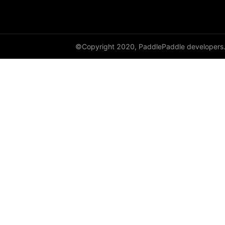
©Copyright 2020, PaddlePaddle developers