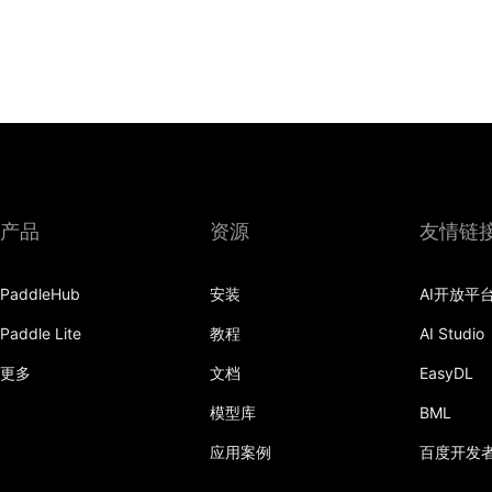
产品
资源
友情链
PaddleHub
安装
AI开放平
Paddle Lite
教程
AI Studio
更多
文档
EasyDL
模型库
BML
应用案例
百度开发