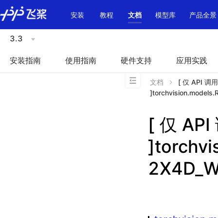
\u200E
安装
教程
文档
模型库
产品全景
3.3
安装指南
使用指南
硬件支持
应用实践
文档
[ 仅 API 
]torchvision.model
[ 仅 A
]torchv
2X4D_W