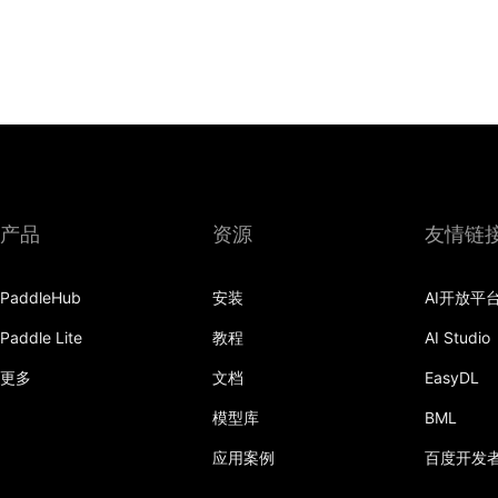
产品
资源
友情链
PaddleHub
安装
AI开放平
Paddle Lite
教程
AI Studio
更多
文档
EasyDL
模型库
BML
应用案例
百度开发