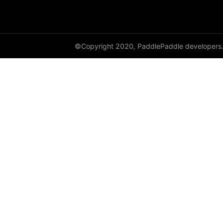
©Copyright 2020, PaddlePaddle developers