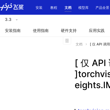
\u200E
安装
教程
文档
模型库
产品全景
3.3
安装指南
使用指南
硬件支持
应用实践
文档
[ 仅 API 调用
[ 仅 A
]torchv
eights