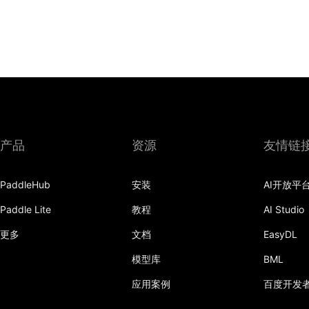
产品
资源
友情链
PaddleHub
安装
AI开放平
Paddle Lite
教程
AI Studio
更多
文档
EasyDL
模型库
BML
应用案例
百度开发