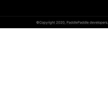
©Copyright 2020, PaddlePaddle developers