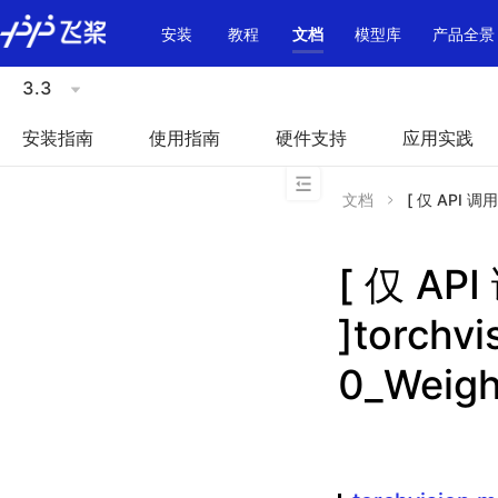
\u200E
安装
教程
文档
模型库
产品全景
3.3
安装指南
使用指南
硬件支持
应用实践
文档
[ 仅 API 调用
[ 仅 A
]torchv
0_Weigh