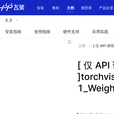
\u200E
安装
教程
文档
模型库
产品全景
3.3
安装指南
使用指南
硬件支持
应用实践
文档
[ 仅 API 调用
[ 仅 A
]torchv
1_Weigh