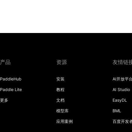
产品
资源
友情链
PaddleHub
安装
AI开放平
Paddle Lite
教程
AI Studio
更多
文档
EasyDL
模型库
BML
应用案例
百度开发