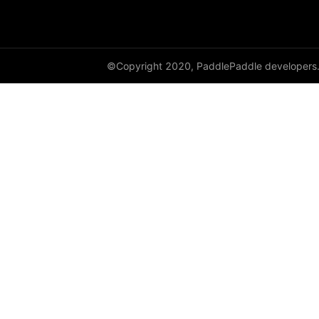
©Copyright 2020, PaddlePaddle developers