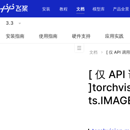
\u200E
安装
教程
文档
模型库
产品全景
3.3
安装指南
使用指南
硬件支持
应用实践
文档
[ 仅 API 调用
[ 仅 A
]torchv
ts.IMA