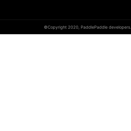
©Copyright 2020, PaddlePaddle developers