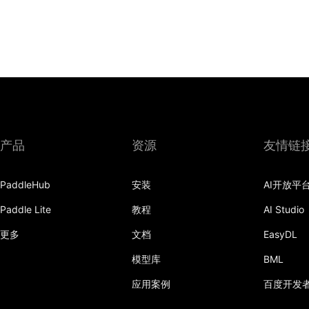
产品
资源
友情链
PaddleHub
安装
AI开放平
Paddle Lite
教程
AI Studio
更多
文档
EasyDL
模型库
BML
应用案例
百度开发