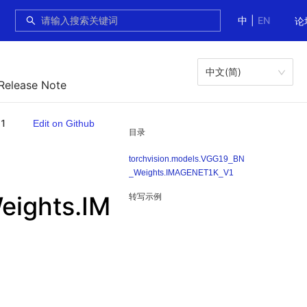
中
|
EN
论
中文(简)
 Release Note
V1
Edit on Github
目录
torchvision.models.VGG19_BN
_Weights.IMAGENET1K_V1
eights.IM
转写示例