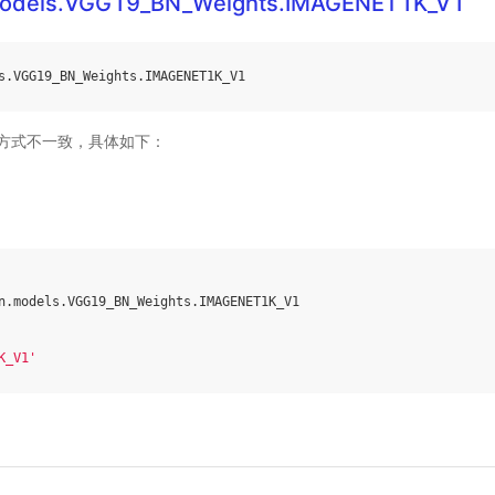
.models.VGG19_BN_Weights.IMAGENET1K_V1
s
.
VGG19_BN_Weights
.
IMAGENET1K_V1
方式不一致，具体如下：
n
.
models
.
VGG19_BN_Weights
.
IMAGENET1K_V1
K_V1'