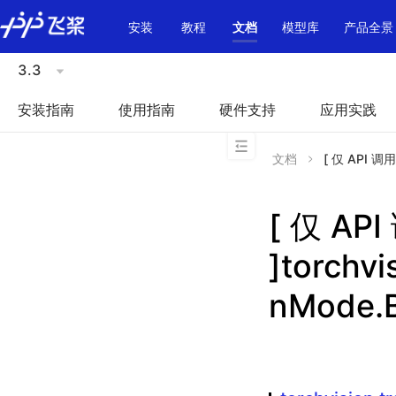
\u200E
安装
教程
文档
模型库
产品全景
3.3
安装指南
使用指南
硬件支持
应用实践
文档
[ 仅 API 调用
[ 仅 A
]torchvi
nMode.