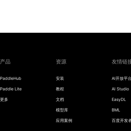
产品
资源
友情链
PaddleHub
安装
AI开放平
Paddle Lite
教程
AI Studio
更多
文档
EasyDL
模型库
BML
应用案例
百度开发