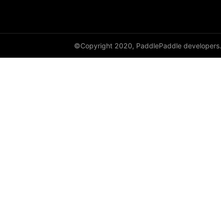
©Copyright 2020, PaddlePaddle developers