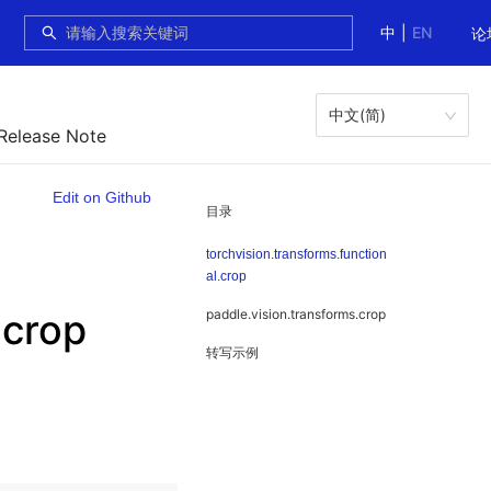
中
|
EN
论
中文(简)
 Release Note
Edit on Github
目录
torchvision.transforms.function
al.crop
.crop
paddle.vision.transforms.crop
转写示例