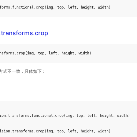
forms
.
functional
.
crop
(
img
,
top
,
left
,
height
,
width
)
.transforms.crop
nsforms
.
crop
(
img
,
top
,
left
,
height
,
width
)
方式不一致，具体如下：
ion
.
transforms
.
functional
.
crop
(
img
,
top
,
left
,
height
,
width
)
ision
.
transforms
.
crop
(
img
,
top
,
left
,
height
,
width
)