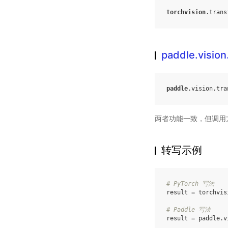
torchvision
.
trans
paddle.vision
paddle
.
vision
.
tra
两者功能一致，但调用
转写示例
# PyTorch 写法
result
=
torchvis
# Paddle 写法
result
=
paddle
.
v