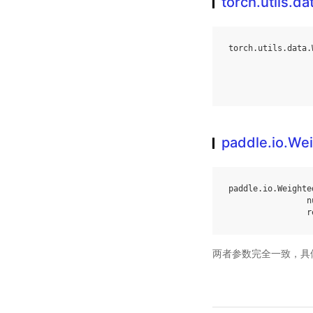
torch.utils.
torch
.
utils
.
data
.
paddle.io.W
paddle
.
io
.
Weighte
n
r
两者参数完全一致，具