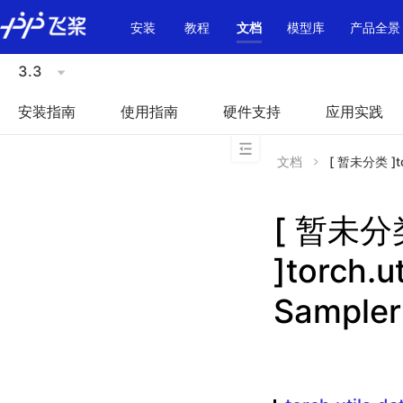
\u200E
安装
教程
文档
模型库
产品全景
3.3
安装指南
使用指南
硬件支持
应用实践
文档
[ 暂未分类 ]to
[ 暂未分
]torch.
Sampler