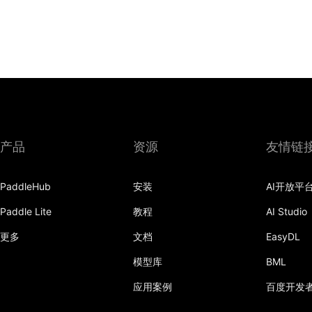
产品
资源
友情链
PaddleHub
安装
AI开放平
Paddle Lite
教程
AI Studio
更多
文档
EasyDL
模型库
BML
应用案例
百度开发