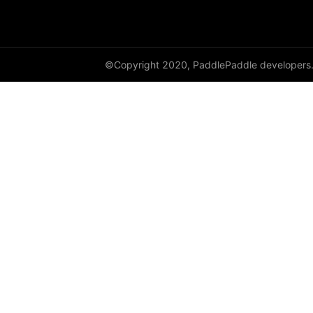
©Copyright 2020, PaddlePaddle developers