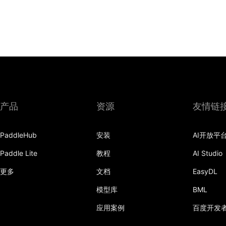
产品
资源
友情链
PaddleHub
安装
AI开放平
Paddle Lite
教程
AI Studio
更多
文档
EasyDL
模型库
BML
应用案例
百度开发