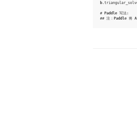
b
.
triangular_solv
# 
Paddle
 写法:
## 注：
Paddle
 将 
A