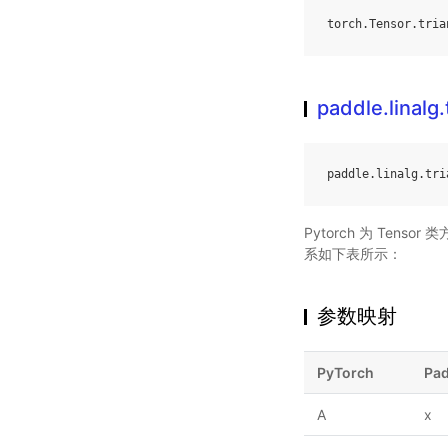
torch
.
Tensor
.
tria
paddle.linalg.
paddle
.
linalg
.
tri
Pytorch 为 Tens
系如下表所示：
参数映射
PyTorch
Pad
A
x