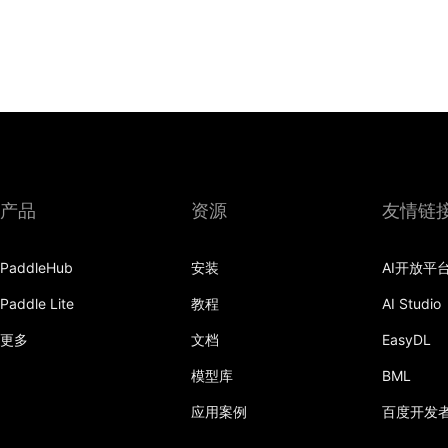
产品
资源
友情链
PaddleHub
安装
AI开放平
Paddle Lite
教程
AI Studio
更多
文档
EasyDL
模型库
BML
应用案例
百度开发