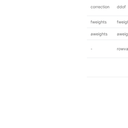
correction
ddof
fweights
fweig
aweights
aweig
-
rowva