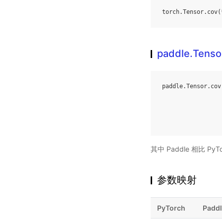
torch
.
Tensor
.
cov
(
paddle.Tenso
paddle
.
Tensor
.
cov
其中 Paddle 相比 
参数映射
PyTorch
Padd