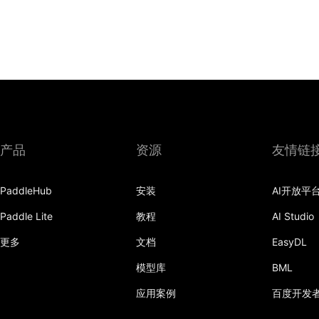
产品
资源
友情链
PaddleHub
安装
AI开放平
Paddle Lite
教程
AI Studio
更多
文档
EasyDL
模型库
BML
应用案例
百度开发