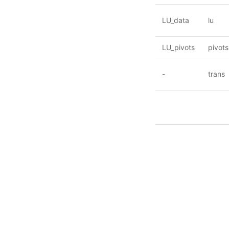
LU_data
lu
LU_pivots
pivots
-
trans