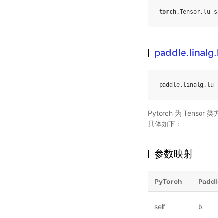
torch
.
Tensor
.
lu_s
paddle.linalg.
paddle
.
linalg
.
lu_
Pytorch 为 Tenso
具体如下：
参数映射
PyTorch
Paddl
self
b