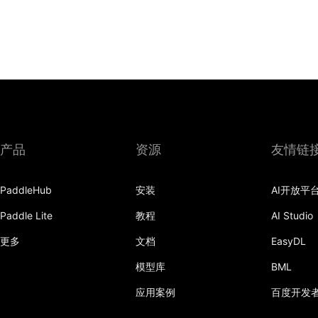
产品
资源
友情链
PaddleHub
安装
AI开放平
Paddle Lite
教程
AI Studio
更多
文档
EasyDL
模型库
BML
应用案例
百度开发