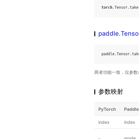
torch
.
Tensor
.
take
paddle.Tenso
paddle
.
Tensor
.
tak
两者功能一致，仅参数名不
参数映射
PyTorch
Paddle
index
index
-
mode