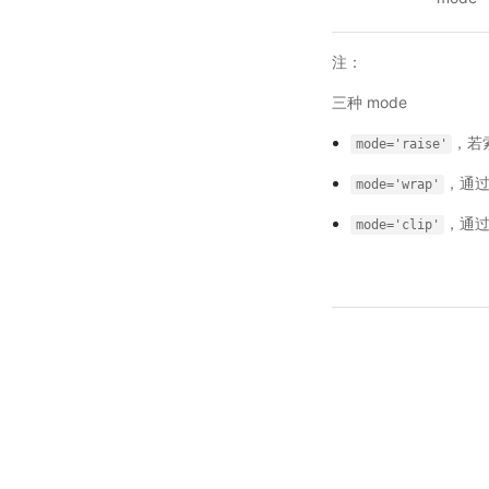
注：
三种 mode
，若
mode='raise'
，通过
mode='wrap'
，通
mode='clip'