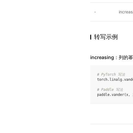
-
increas
转写示例
increasing：列
# PyTorch 写法
torch
.
linalg
.
vand
# Paddle 写法
paddle
.
vander
(
x
,