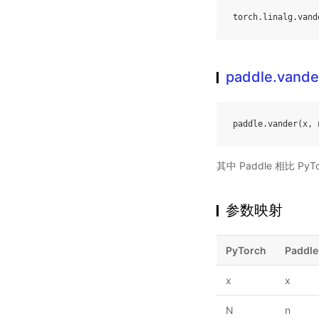
torch
.
linalg
.
vand
paddle.vande
paddle
.
vander
(
x
,
其中 Paddle 相比 
参数映射
PyTorch
Paddle
x
x
N
n