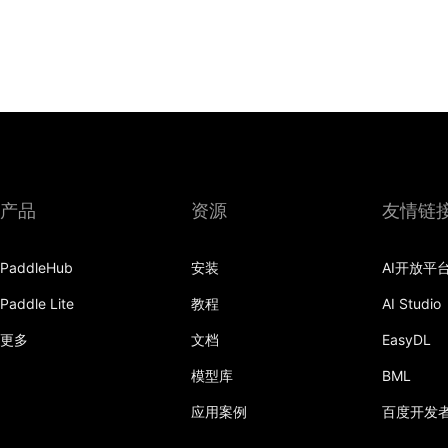
产品
资源
友情链
PaddleHub
安装
AI开放平
Paddle Lite
教程
AI Studio
更多
文档
EasyDL
模型库
BML
应用案例
百度开发