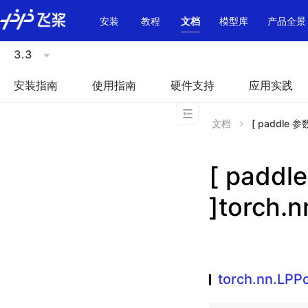
\u200E
安装
教程
文档
模型库
产品全景
3.3
安装指南
使用指南
硬件支持
应用实践
文档
[ paddle 参
[ padd
]torch.
torch.nn.LPP