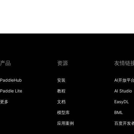
产品
资源
友情链
PaddleHub
安装
AI开放平
Paddle Lite
教程
AI Studio
更多
文档
EasyDL
模型库
BML
应用案例
百度开发