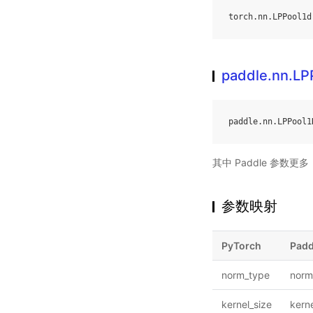
torch
.
nn
.
LPPool1d
paddle.nn.LP
paddle
.
nn
.
LPPool1
其中 Paddle 参数
参数映射
PyTorch
Padd
norm_type
norm
kernel_size
kerne