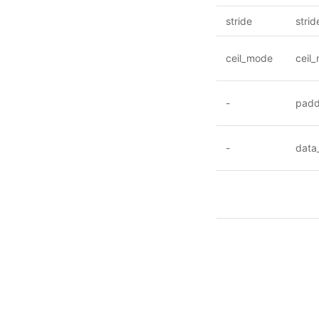
stride
strid
ceil_mode
ceil
-
padd
-
data