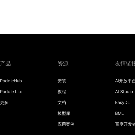
产品
资源
友情链
PaddleHub
安装
AI开放平
Paddle Lite
教程
AI Studio
更多
文档
EasyDL
模型库
BML
应用案例
百度开发