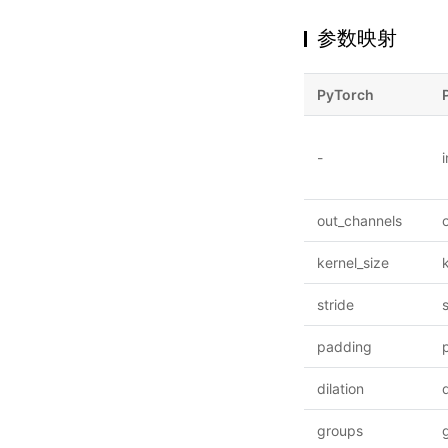
参数映射
PyTorch
-
out_channels
kernel_size
stride
padding
dilation
d
groups