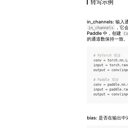
转写示例
in_channels: 
，它会
in_channels
Paddle 中，创建
C
的通道数保持一致。
# PyTorch 写法
conv
=
torch
.
nn
.
L
input
=
torch
.
ran
output
=
conv
(
inp
# Paddle 写法
conv
=
paddle
.
nn
.
input
=
paddle
.
ra
output
=
conv
(
inp
bias: 是否在输出中