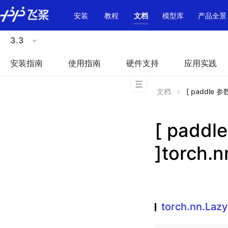
\u200E
安装
教程
文档
模型库
产品全景
3.3
安装指南
使用指南
硬件支持
应用实践
文档
[ paddle 参
[ padd
]torch.
torch.nn.Laz