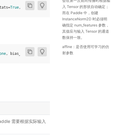
会在第一次前向传播时根据输
入 Tensor 的形状自动确定；
tats
=
True
,
device
=
None
,
dtype
=
None
)
而在 Paddle 中，创建
InstanceNorm2D 时必须明
确指定 num_features 参数，
其值应与输入 Tensor 的通道
数保持一致。
affine：是否使用可学习的仿
射参数
one
,
bias_attr
=
None
,
data_format
=
"NCL"
,
name
=
None
)
Paddle 需要根据实际输入