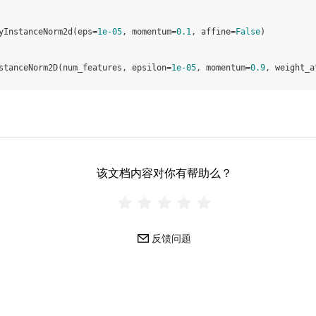
yInstanceNorm2d
(
eps
=
1e-05
,
momentum
=
0.1
,
affine
=
False
)
stanceNorm2D
(
num_features
,
epsilon
=
1e-05
,
momentum
=
0.9
,
weight_a
该文档内容对你有帮助么？
反馈问题