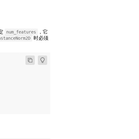
定
，它
num_features
时必须
nstanceNorm2D