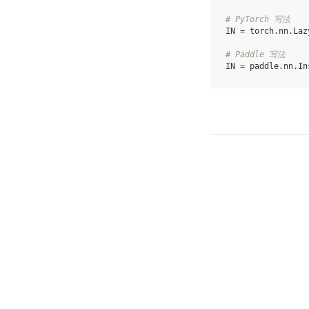
# PyTorch 写法
IN
=
torch
.
nn
.
Laz
# Paddle 写法
IN
=
paddle
.
nn
.
In