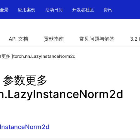
全景
应用案例
活动日历
开发者社区
资讯
API 文档
贡献指南
常见问题与解答
3.2
数更多 ]torch.nn.LazyInstanceNorm2d
le 参数更多
nn.LazyInstanceNorm2d
yInstanceNorm2d