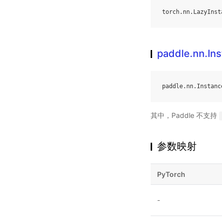
torch
.
nn
.
LazyInst
paddle.nn.I
paddle
.
nn
.
Instanc
其中，Paddle 不支持
参数映射
PyTorch
-