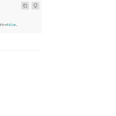
ttr
=
False
,
bias_attr
=
False
)
# 需要根据实际输入 Tensor 的通道数进行设