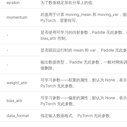
epsilon
为了数值稳定加在分母上的值。
此值用于计算 moving_mean 和 moving_var，值的
momentum
PyTorch，需要转写。
是否使用可学习的仿射参数，Paddle 无此参数。可通过 
-
bias_attr 控制。
-
是否跟踪运行时的 mean 和 var， Paddle 
输出数据类型， Paddle 无此参数，一般对网
-
接删除。
可学习参数——权重的属性，默认为 None，表
weight_attr
PyTorch 无此参数。
可学习参数——偏差的属性，默认为 None，表
bias_attr
PyTorch 无此参数。
data_format
指定输入数据格式。 PyTorch 无此参数。