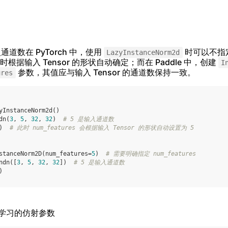
 输入通道数在 PyTorch 中，使用
时可以不指
LazyInstanceNorm2d
据输入 Tensor 的形状自动确定；而在 Paddle 中，创建
I
参数，其值应与输入 Tensor 的通道数保持一致。
ures
yInstanceNorm2d
()
dn
(
3
,
5
,
32
,
32
)
# 5 是输入通道数
)
# 此时 num_features 会根据输入 Tensor 的形状自动设置为 5
stanceNorm2D
(
num_features
=
5
)
# 需要明确指定 num_features
ndn
([
3
,
5
,
32
,
32
])
# 5 是输入通道数
)
用可学习的仿射参数