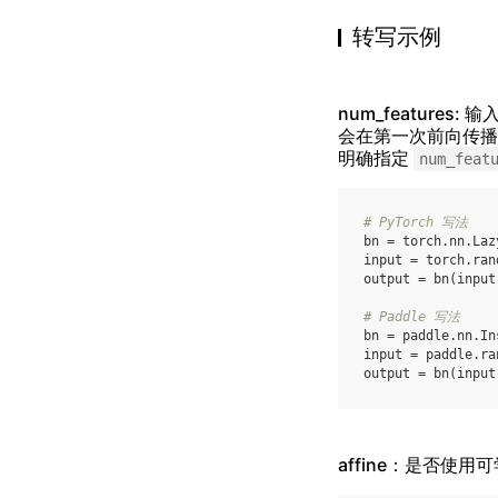
转写示例
num_features:
会在第一次前向传播时根
明确指定
num_feat
# PyTorch 写法
bn
=
torch
.
nn
.
Laz
input
=
torch
.
ran
output
=
bn
(
input
# Paddle 写法
bn
=
paddle
.
nn
.
In
input
=
paddle
.
ra
output
=
bn
(
input
affine：是否使