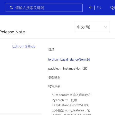
中
|
EN
论
中文(简)
 Release Note
Edit on Github
目录
torch.nn.LazyInstanceNorm2d
paddle.nn.InstanceNorm2D
参数映射
转写示例
num_features: 输入通道数在
PyTorch 中，使用
LazyInstanceNorm2d 时可
以不指定 num_features，它