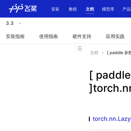
\u200E
安装
教程
文档
模型库
产品
3.3
安装指南
使用指南
硬件支持
应用实践
文档
[ paddle 参
[ padd
]torch.
torch.nn.Laz