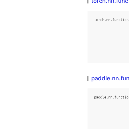
torch.nn.func
torch
.
nn
.
function
paddle.nn.fu
paddle
.
nn
.
functio