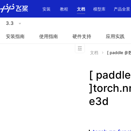
\u200E
安装
教程
文档
模型库
产品全景
3.3
安装指南
使用指南
硬件支持
应用实践
文档
[ paddle 参数
[ padd
]torch.n
e3d