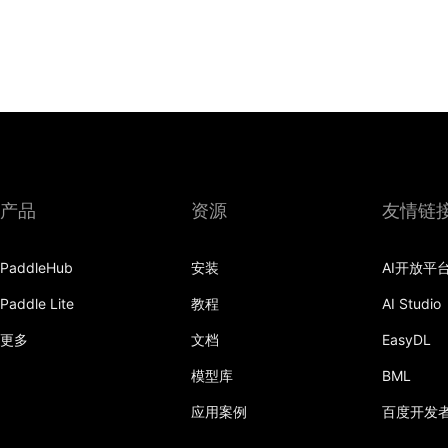
产品
资源
友情链
PaddleHub
安装
AI开放平
Paddle Lite
教程
AI Studio
更多
文档
EasyDL
模型库
BML
应用案例
百度开发