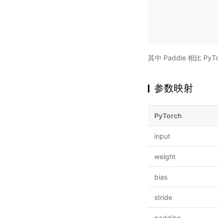
其中 Paddle 相比 
参数映射
PyTorch
input
weight
bias
stride
padding