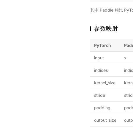
其中 Paddle 相比 
参数映射
PyTorch
Pad
input
x
indices
indi
kernel_size
kern
stride
stri
padding
pad
output_size
outp