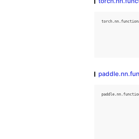
torch.nn.fun
torch
.
nn
.
function
paddle.nn.fu
paddle
.
nn
.
functio