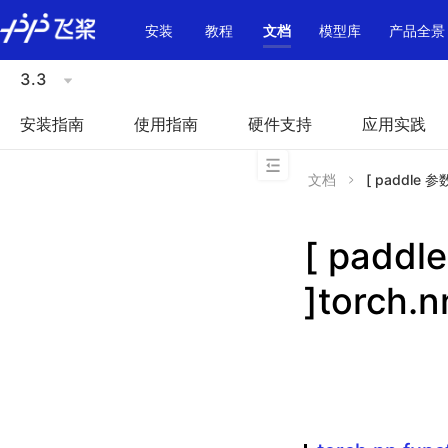
\u200E
安装
教程
文档
模型库
产品全景
3.3
安装指南
使用指南
硬件支持
应用实践
文档
[ paddle 参数
[ padd
]torch.