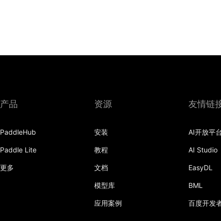
产品
资源
友情链
PaddleHub
安装
AI开放平
Paddle Lite
教程
AI Studio
更多
文档
EasyDL
模型库
BML
应用案例
百度开发