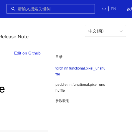
中
|
EN
论
中文(简)
 Release Note
Edit on Github
目录
torch.nn.functional.pixel_unshu
ffle
le
paddle.nn.functional.pixel_uns
huffle
参数映射