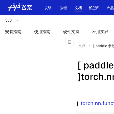
\u200E
安装
教程
文档
模型库
产品
3.3
安装指南
使用指南
硬件支持
应用实践
文档
[ paddle 参数
[ padd
]torch.n
torch.nn.func