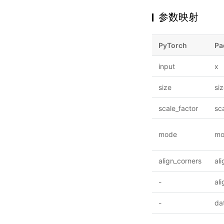
参数映射
PyTorch
Pa
input
x
size
si
scale_factor
sc
mode
mo
align_corners
al
-
al
-
da