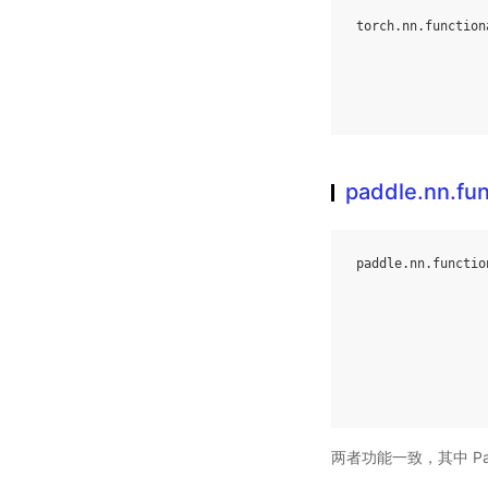
torch
.
nn
.
function
paddle.nn.fu
paddle
.
nn
.
functio
两者功能一致，其中 Pa