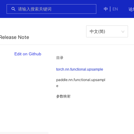
中
|
EN
论
中文(简)
 Release Note
Edit on Github
目录
torch.nn.functional.upsample
paddle.nn.functional.upsampl
e
参数映射