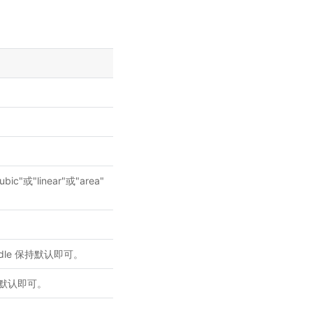
bic"或"linear"或"area"
addle 保持默认即可。
保持默认即可。