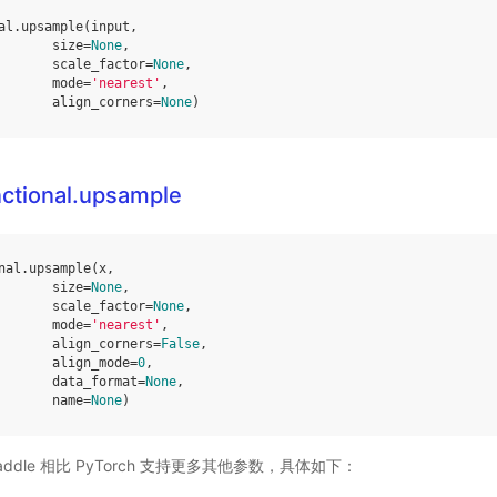
al
.
upsample
(
input
,
size
=
None
,
scale_factor
=
None
,
mode
=
'nearest'
,
align_corners
=
None
)
nctional.upsample
nal
.
upsample
(
x
,
size
=
None
,
scale_factor
=
None
,
mode
=
'nearest'
,
align_corners
=
False
,
align_mode
=
0
,
data_format
=
None
,
name
=
None
)
ddle 相比 PyTorch 支持更多其他参数，具体如下：