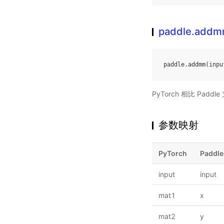
paddle.add
paddle
.
addmm
(
inpu
PyTorch 相比 Pa
参数映射
PyTorch
Paddle
input
input
mat1
x
mat2
y