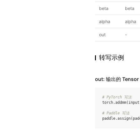
beta
beta
alpha
alpha
out
-
转写示例
out: 输出的 Tensor
# PyTorch 写法
torch
.
addmm
(
input
# Paddle 写法
paddle
.
assign
(
pad