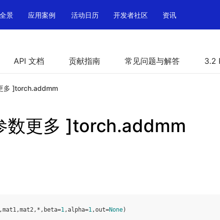
全景
应用案例
活动日历
开发者社区
资讯
API 文档
贡献指南
常见问题与解答
3.2
更多 ]torch.addmm
h 参数更多 ]torch.addmm
,
mat1
,
mat2
,
*
,
beta
=
1
,
alpha
=
1
,
out
=
None
)