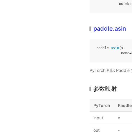
out
=
No
paddle.asin
paddle
.
asin
(
x
,
name
=
PyTorch 相比 Pa
参数映射
PyTorch
Paddle
input
x
out
-