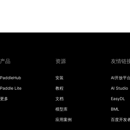
产品
资源
友情链
PaddleHub
安装
AI开放平
Paddle Lite
教程
AI Studio
更多
文档
EasyDL
模型库
BML
应用案例
百度开发