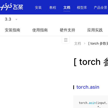
\u200E
安装
教程
文档
模型库
产品全景
3.3
安装指南
使用指南
硬件支持
应用实践
文档
[ torch 参数更
[ torch
torch.asin
torch
.
asin
(
input
,
*
,