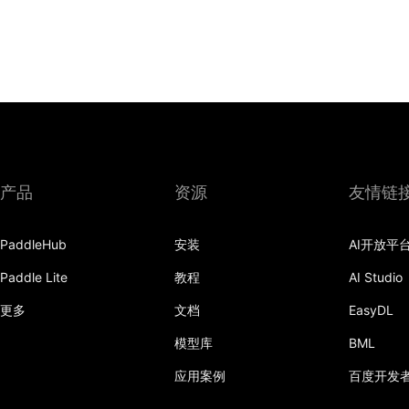
产品
资源
友情链
PaddleHub
安装
AI开放平
Paddle Lite
教程
AI Studio
更多
文档
EasyDL
模型库
BML
应用案例
百度开发