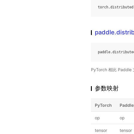
torch
.
distributed
paddle.distr
paddle
.
distribute
PyTorch 相比 Pa
参数映射
PyTorch
Paddle
op
op
tensor
tensor